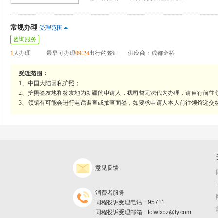
常规办理
受理范围
咨询服务
1
人办理
最早可办理
09-24
出行的签证
供应商：成都金桥
受理范围：
1、中国大陆因私护照；
2、护照签发地和签发地为新疆的申请人，我司暂无法代为办理，请自行前往
3、领馆有可能会进行电话调查或抽查面签，如要求申请人本人前往领馆递交
意见反馈
消费者服务
同程投诉受理电话：95711
同程投诉受理邮箱：tcfwfxbz@ly.com