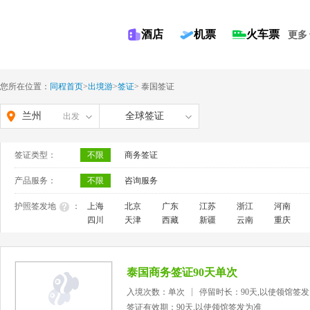
酒店
机票
火车票
更多
您所在位置：
同程首页
>
出境游
>
签证
>
泰国签证
兰州
全球签证
出发
签证类型：
不限
商务签证
产品服务：
不限
咨询服务
护照签发地
：
上海
北京
广东
江苏
浙江
河南
四川
天津
西藏
新疆
云南
重庆
泰国商务签证90天单次
入境次数：单次
停留时长：90天,以使领馆签
签证有效期：90天,以使领馆签发为准