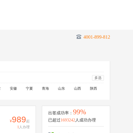
4001-899-812
多选
古
安徽
宁夏
青海
山东
山西
陕西
99%
出签成功率：
989
已超过
1693242
人成功办理
起
1
人办理