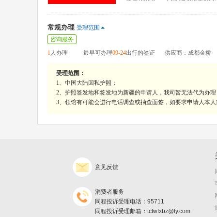
常规办理
受理范围
咨询服务
1
人办理
最早可办理
09-24
出行的签证
供应商：成都金桥
受理范围：
1、中国大陆因私护照；
2、护照签发地和签发地为新疆的申请人，我司暂无法代为办
3、领馆有可能会进行电话调查或抽查面签，如要求申请人本
意见反馈
消费者服务
同程投诉受理电话：95711
同程投诉受理邮箱：tcfwfxbz@ly.com