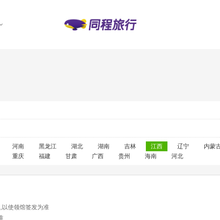
河南
黑龙江
湖北
湖南
吉林
江西
辽宁
内蒙
重庆
福建
甘肃
广西
贵州
海南
河北
天,以使领馆签发为准
准