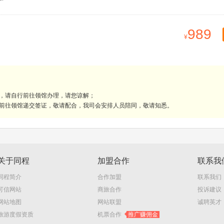
989
理，请自行前往领馆办理，请您谅解；
人前往领馆递交签证，敬请配合，我司会安排人员陪同，敬请知悉。
关于同程
加盟合作
联系我
同程简介
合作加盟
联系我们
可信网站
商旅合作
投诉建议
网站地图
网站联盟
诚聘英才
旅游度假资质
机票合作
推广赚佣金