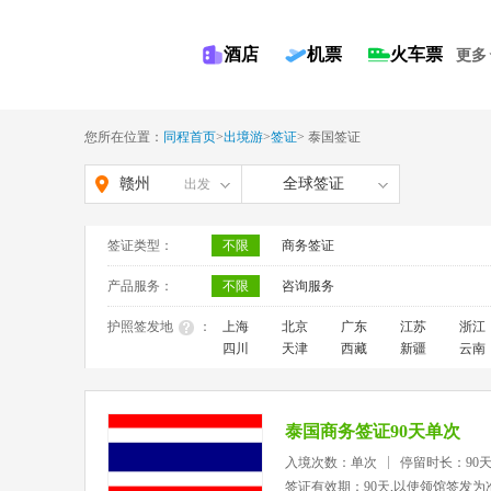
酒店
机票
火车票
更多
您所在位置：
同程首页
>
出境游
>
签证
>
泰国签证
赣州
全球签证
出发
签证类型：
不限
商务签证
产品服务：
不限
咨询服务
护照签发地
：
上海
北京
广东
江苏
浙江
四川
天津
西藏
新疆
云南
泰国商务签证90天单次
入境次数：单次
停留时长：90
签证有效期：90天,以使领馆签发为