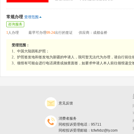
常规办理
受理范围
咨询服务
1
人办理
最早可办理
09-24
出行的签证
供应商：成都金桥
受理范围：
1、中国大陆因私护照；
2、护照签发地和签发地为新疆的申请人，我司暂无法代为办理，请自行前往
3、领馆有可能会进行电话调查或抽查面签，如要求申请人本人前往领馆递交
意见反馈
消费者服务
同程投诉受理电话：95711
同程投诉受理邮箱：tcfwfxbz@ly.com