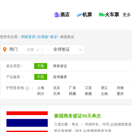
酒店
机票
火车票
更多
您所在位置：
同程首页
>
出境游
>
签证
>
泰国签证
荆门
全球签证
出发
签证类型：
不限
商务签证
产品服务：
不限
咨询服务
护照签发地
：
上海
北京
广东
江苏
浙江
河南
四川
天津
西藏
新疆
云南
重庆
泰国商务签证90天单次
入境次数：单次
停留时长：90天,以使领馆签
签证有效期：90天,以使领馆签发为准