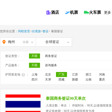
酒店
机票
火车票
更多
您所在位置：
同程首页
>
出境游
>
签证
>
泰国签证
梅州
全球签证
出发
签证类型：
不限
商务签证
产品服务：
不限
咨询服务
护照签发地
：
上海
北京
广东
江苏
浙江
河南
四川
天津
西藏
新疆
云南
重庆
泰国商务签证90天单次
入境次数：单次
停留时长：90天,以使领馆签
签证有效期：90天,以使领馆签发为准