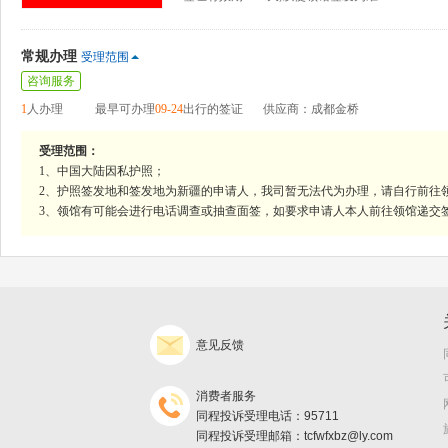
常规办理
受理范围
咨询服务
1
人办理
最早可办理
09-24
出行的签证
供应商：成都金桥
受理范围：
1、中国大陆因私护照；
2、护照签发地和签发地为新疆的申请人，我司暂无法代为办理，请自行前往
3、领馆有可能会进行电话调查或抽查面签，如要求申请人本人前往领馆递交
意见反馈
消费者服务
同程投诉受理电话：95711
同程投诉受理邮箱：tcfwfxbz@ly.com