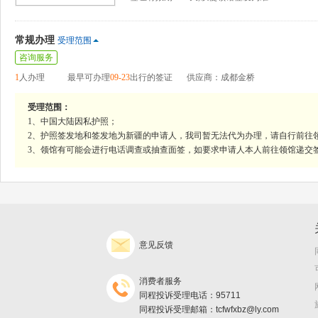
常规办理
受理范围
咨询服务
1
人办理
最早可办理
09-23
出行的签证
供应商：成都金桥
受理范围：
1、中国大陆因私护照；
2、护照签发地和签发地为新疆的申请人，我司暂无法代为办理，请自行前往
3、领馆有可能会进行电话调查或抽查面签，如要求申请人本人前往领馆递交
意见反馈
消费者服务
同程投诉受理电话：95711
同程投诉受理邮箱：tcfwfxbz@ly.com