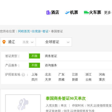
酒店
机票
火车票
更多
您所在位置：
同程首页
>
出境游
>
签证
>
泰国签证
通辽
全球签证
出发
签证类型：
不限
商务签证
产品服务：
不限
咨询服务
护照签发地
：
上海
北京
广东
江苏
浙江
河南
四川
天津
西藏
新疆
云南
重庆
泰国商务签证90天单次
入境次数：单次
停留时长：90天,以使领馆签
签证有效期：90天,以使领馆签发为准