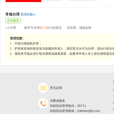
常规办理
受理范围
咨询服务
1
人办理
最早可办理
09-25
出行的签证
供应商：成都金桥
受理范围：
1、中国大陆因私护照；
2、护照签发地和签发地为新疆的申请人，我司暂无法代为办理，请自行前往
3、领馆有可能会进行电话调查或抽查面签，如要求申请人本人前往领馆递交
意见反馈
消费者服务
同程投诉受理电话：95711
同程投诉受理邮箱：tcfwfxbz@ly.com