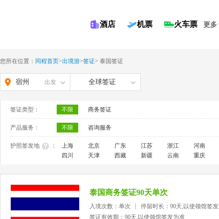
酒店
机票
火车票
更多
您所在位置：
同程首页
>
出境游
>
签证
>
泰国签证
宿州
全球签证
出发
签证类型：
不限
商务签证
产品服务：
不限
咨询服务
护照签发地
：
上海
北京
广东
江苏
浙江
河南
四川
天津
西藏
新疆
云南
重庆
泰国商务签证90天单次
入境次数：单次
停留时长：90天,以使领馆签
签证有效期：90天,以使领馆签发为准