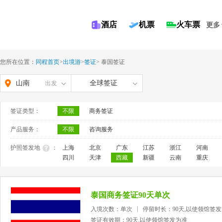
酒店
机票
火车票
更多
您所在位置：
同程首页
>
出境游
>
签证
>
泰国签证
山南
全球签证
出发
签证类型：
不限
商务签证
产品服务：
不限
咨询服务
护照签发地
：
上海
北京
广东
江苏
浙江
河南
四川
天津
西藏
新疆
云南
重庆
泰国商务签证90天单次
入境次数：单次
停留时长：90天,以使领馆签
签证有效期：90天,以使领馆签发为准