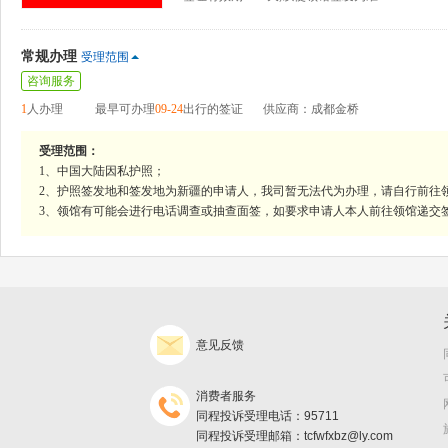
常规办理
受理范围
咨询服务
1
人办理
最早可办理
09-24
出行的签证
供应商：成都金桥
受理范围：
1、中国大陆因私护照；
2、护照签发地和签发地为新疆的申请人，我司暂无法代为办理，请自行前往
3、领馆有可能会进行电话调查或抽查面签，如要求申请人本人前往领馆递交
意见反馈
消费者服务
同程投诉受理电话：95711
同程投诉受理邮箱：tcfwfxbz@ly.com