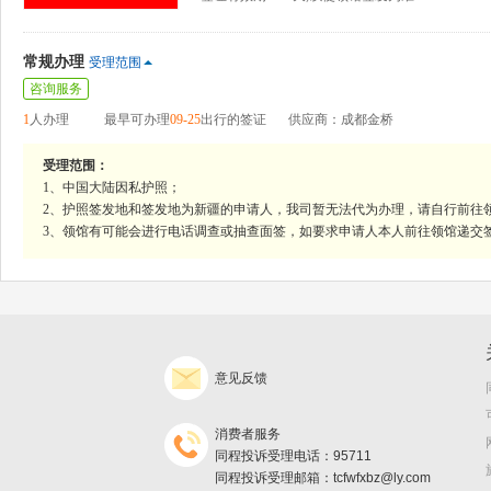
常规办理
受理范围
咨询服务
1
人办理
最早可办理
09-25
出行的签证
供应商：成都金桥
受理范围：
1、中国大陆因私护照；
2、护照签发地和签发地为新疆的申请人，我司暂无法代为办理，请自行前往
3、领馆有可能会进行电话调查或抽查面签，如要求申请人本人前往领馆递交
意见反馈
消费者服务
同程投诉受理电话：95711
同程投诉受理邮箱：tcfwfxbz@ly.com