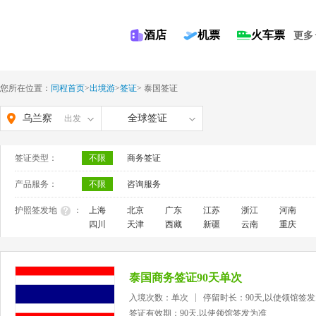
酒店
机票
火车票
更多
您所在位置：
同程首页
>
出境游
>
签证
>
泰国签证
乌兰察
全球签证
出发
布
签证类型：
不限
商务签证
产品服务：
不限
咨询服务
护照签发地
：
上海
北京
广东
江苏
浙江
河南
四川
天津
西藏
新疆
云南
重庆
泰国商务签证90天单次
入境次数：单次
停留时长：90天,以使领馆签
签证有效期：90天,以使领馆签发为准