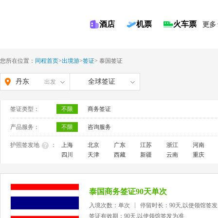
酒店
机票
火车票
更多
您所在位置：
同程首页
>
出境游
>
签证
>
泰国签证
丹东
全球签证
出发
签证类型：
不限
商务签证
产品服务：
不限
咨询服务
护照签发地
：
上海
北京
广东
江苏
浙江
河南
四川
天津
西藏
新疆
云南
重庆
泰国商务签证90天单次
入境次数：单次
停留时长：90天,以使领馆签
签证有效期：90天,以使领馆签发为准