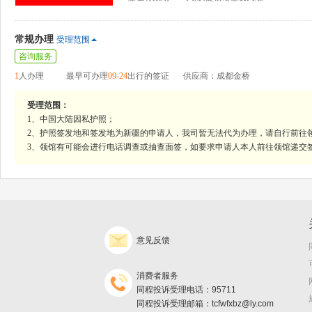
常规办理
受理范围
咨询服务
1
人办理
最早可办理
09-24
出行的签证
供应商：成都金桥
受理范围：
1、中国大陆因私护照；
2、护照签发地和签发地为新疆的申请人，我司暂无法代为办理，请自行前往
3、领馆有可能会进行电话调查或抽查面签，如要求申请人本人前往领馆递交
意见反馈
消费者服务
同程投诉受理电话：95711
同程投诉受理邮箱：tcfwfxbz@ly.com