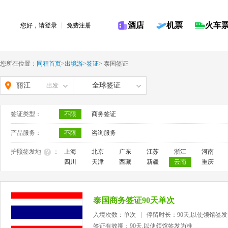
酒店
机票
火车
您好，请
登录
免费注册
您所在位置：
同程首页
>
出境游
>
签证
>
泰国签证
丽江
全球签证
出发
签证类型：
不限
商务签证
产品服务：
不限
咨询服务
护照签发地
：
上海
北京
广东
江苏
浙江
河南
四川
天津
西藏
新疆
云南
重庆
泰国商务签证90天单次
入境次数：单次
停留时长：90天,以使领馆签
签证有效期：90天,以使领馆签发为准