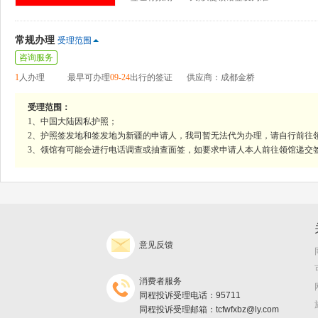
常规办理
受理范围
咨询服务
1
人办理
最早可办理
09-24
出行的签证
供应商：成都金桥
受理范围：
1、中国大陆因私护照；
2、护照签发地和签发地为新疆的申请人，我司暂无法代为办理，请自行前往
3、领馆有可能会进行电话调查或抽查面签，如要求申请人本人前往领馆递交
意见反馈
消费者服务
同程投诉受理电话：95711
同程投诉受理邮箱：tcfwfxbz@ly.com