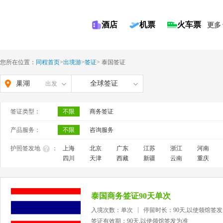
酒店
机票
火车票
更多
您所在位置：
同程首页
>
出境游
>
签证
>
泰国签证
巢湖
全球签证
出发
签证类型：
不限
商务签证
产品服务：
不限
咨询服务
护照签发地
：
上海
北京
广东
江苏
浙江
河南
四川
天津
西藏
新疆
云南
重庆
泰国商务签证90天单次
入境次数：单次
停留时长：90天,以使领馆签
签证有效期：90天,以使领馆签发为准