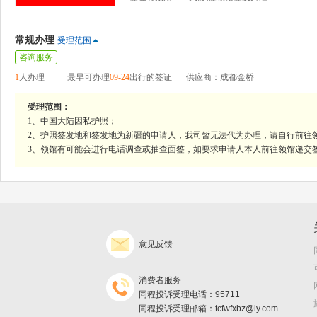
常规办理
受理范围
咨询服务
1
人办理
最早可办理
09-24
出行的签证
供应商：成都金桥
受理范围：
1、中国大陆因私护照；
2、护照签发地和签发地为新疆的申请人，我司暂无法代为办理，请自行前往
3、领馆有可能会进行电话调查或抽查面签，如要求申请人本人前往领馆递交
意见反馈
消费者服务
同程投诉受理电话：95711
同程投诉受理邮箱：tcfwfxbz@ly.com