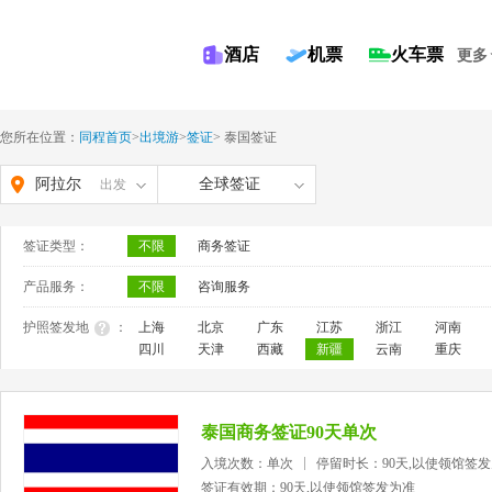
酒店
机票
火车票
更多
您所在位置：
同程首页
>
出境游
>
签证
>
泰国签证
阿拉尔
全球签证
出发
签证类型：
不限
商务签证
产品服务：
不限
咨询服务
护照签发地
：
上海
北京
广东
江苏
浙江
河南
四川
天津
西藏
新疆
云南
重庆
泰国商务签证90天单次
入境次数：单次
停留时长：90天,以使领馆签
签证有效期：90天,以使领馆签发为准