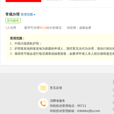
常规办理
受理范围
咨询服务
1
人办理
最早可办理
09-24
出行的签证
供应商：成都金桥
受理范围：
1、中国大陆因私护照；
2、护照签发地和签发地为新疆的申请人，我司暂无法代为办理，请自行前往
3、领馆有可能会进行电话调查或抽查面签，如要求申请人本人前往领馆递交
意见反馈
消费者服务
同程投诉受理电话：95711
同程投诉受理邮箱：tcfwfxbz@ly.com