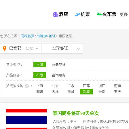
酒店
机票
火车票
更多
您所在位置：
同程首页
>
出境游
>
签证
>
泰国签证
巴音郭
全球签证
出发
楞蒙古
签证类型：
不限
商务签证
自治州
产品服务：
不限
咨询服务
护照签发地
：
上海
北京
广东
江苏
浙江
河南
四川
天津
西藏
新疆
云南
重庆
泰国商务签证90天单次
入境次数：单次
停留时长：90天,以使领馆签
签证有效期：90天,以使领馆签发为准