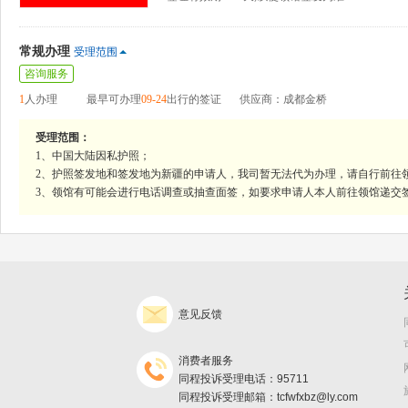
常规办理
受理范围
咨询服务
1
人办理
最早可办理
09-24
出行的签证
供应商：成都金桥
受理范围：
1、中国大陆因私护照；
2、护照签发地和签发地为新疆的申请人，我司暂无法代为办理，请自行前往
3、领馆有可能会进行电话调查或抽查面签，如要求申请人本人前往领馆递交
意见反馈
消费者服务
同程投诉受理电话：95711
同程投诉受理邮箱：tcfwfxbz@ly.com