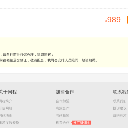
989
理，请自行前往领馆办理，请您谅解；
人前往领馆递交签证，敬请配合，我司会安排人员陪同，敬请知悉。
关于同程
加盟合作
联系我
同程简介
合作加盟
联系我们
可信网站
商旅合作
投诉建议
网站地图
网站联盟
诚聘英才
旅游度假资质
机票合作
推广赚佣金