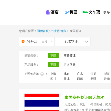
酒店
机票
火车票
更多
您所在位置：
同程首页
>
出境游
>
签证
>
泰国签证
牡丹江
全球签证
出发
签证类型：
不限
商务签证
产品服务：
不限
咨询服务
护照签发地
：
上海
北京
广东
江苏
浙江
四川
天津
西藏
新疆
云南
泰国商务签证90天单次
入境次数：单次
停留时长：90
签证有效期：90天,以使领馆签发为