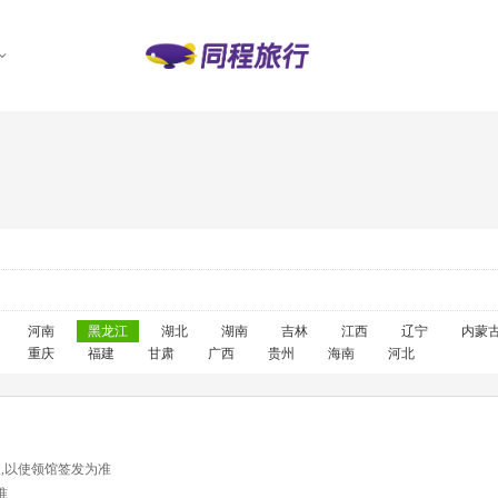
河南
黑龙江
湖北
湖南
吉林
江西
辽宁
内蒙
重庆
福建
甘肃
广西
贵州
海南
河北
天,以使领馆签发为准
准