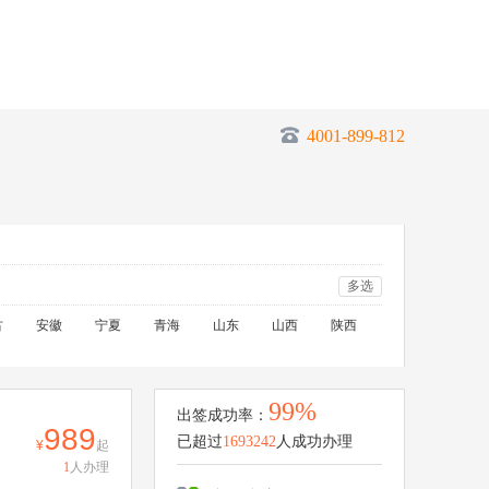
4001-899-812
多选
古
安徽
宁夏
青海
山东
山西
陕西
99%
出签成功率：
989
已超过
1693242
人成功办理
起
1
人办理