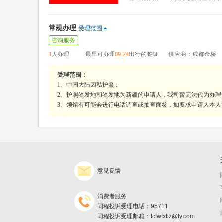
常规办理
受理范围
咨询服务
1
人办理
最早可办理
09-24
出行的签证
供应商：成都金桥
受理范围：
1、中国大陆因私护照；
2、护照签发地和签发地为新疆的申请人，我司暂无法代为办
3、领馆有可能会进行电话调查或抽查面签，如要求申请人本
意见反馈
消费者服务
同程投诉受理电话：95711
同程投诉受理邮箱：tcfwfxbz@ly.com