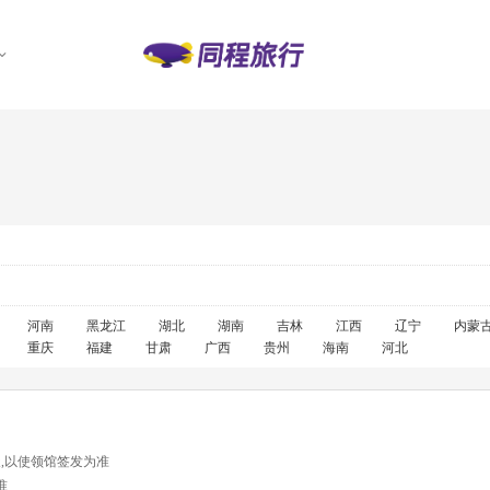
河南
黑龙江
湖北
湖南
吉林
江西
辽宁
内蒙
重庆
福建
甘肃
广西
贵州
海南
河北
天,以使领馆签发为准
准