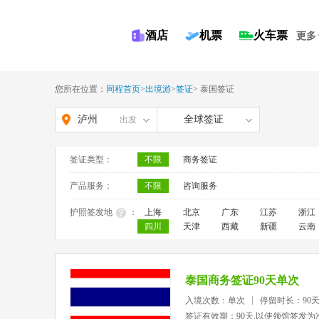
酒店
机票
火车票
更多
您所在位置：
同程首页
>
出境游
>
签证
>
泰国签证
泸州
全球签证
出发
签证类型：
不限
商务签证
产品服务：
不限
咨询服务
护照签发地
：
上海
北京
广东
江苏
浙江
四川
天津
西藏
新疆
云南
泰国商务签证90天单次
入境次数：单次
停留时长：90
签证有效期：90天,以使领馆签发为