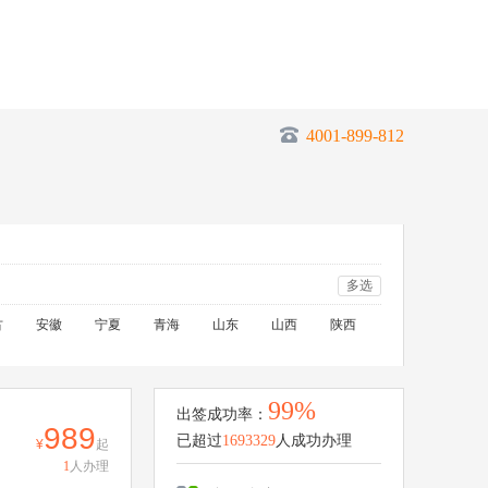
4001-899-812
多选
古
安徽
宁夏
青海
山东
山西
陕西
99%
出签成功率：
989
已超过
1693329
人成功办理
起
1
人办理