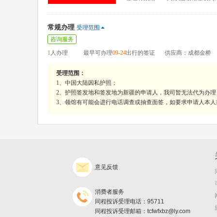
常规办理
受理范围
咨询服务
1
人办理
最早可办理
09-24
出行的签证
供应商：成都金桥
受理范围：
1、中国大陆因私护照；
2、护照签发地和签发地为新疆的申请人，我司暂无法代为办
3、领馆有可能会进行电话调查或抽查面签，如要求申请人本
意见反馈
消费者服务
同程投诉受理电话：95711
同程投诉受理邮箱：tcfwfxbz@ly.com