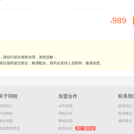
989
理，请自行前往领馆办理，请您谅解；
人前往领馆递交签证，敬请配合，我司会安排人员陪同，敬请知悉。
关于同程
加盟合作
联系我
同程简介
合作加盟
联系我们
可信网站
商旅合作
投诉建议
网站地图
网站联盟
诚聘英才
旅游度假资质
机票合作
推广赚佣金