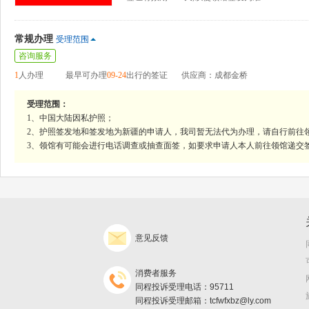
常规办理
受理范围
咨询服务
1
人办理
最早可办理
09-24
出行的签证
供应商：成都金桥
受理范围：
1、中国大陆因私护照；
2、护照签发地和签发地为新疆的申请人，我司暂无法代为办理，请自行前往
3、领馆有可能会进行电话调查或抽查面签，如要求申请人本人前往领馆递交
意见反馈
消费者服务
同程投诉受理电话：95711
同程投诉受理邮箱：tcfwfxbz@ly.com