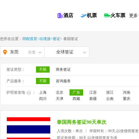
酒店
机票
火车票
更多
您所在位置：
同程首页
>
出境游
>
签证
>
泰国签证
东莞
全球签证
出发
签证类型：
不限
商务签证
产品服务：
不限
咨询服务
护照签发地
：
上海
北京
广东
江苏
浙江
河南
四川
天津
西藏
新疆
云南
重庆
泰国商务签证90天单次
入境次数：单次
停留时长：90天,以使领馆签
签证有效期：90天,以使领馆签发为准