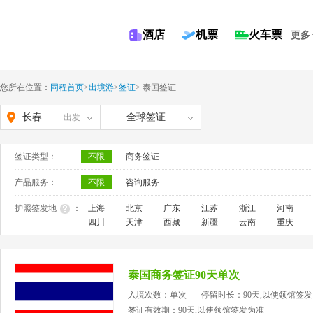
酒店
机票
火车票
更多
您所在位置：
同程首页
>
出境游
>
签证
>
泰国签证
长春
全球签证
出发
签证类型：
不限
商务签证
产品服务：
不限
咨询服务
护照签发地
：
上海
北京
广东
江苏
浙江
河南
四川
天津
西藏
新疆
云南
重庆
泰国商务签证90天单次
入境次数：单次
停留时长：90天,以使领馆签
签证有效期：90天,以使领馆签发为准