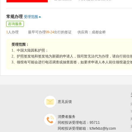
常规办理
受理范围
咨询服务
1
人办理
最早可办理
09-24
出行的签证
供应商：成都金桥
受理范围：
1、中国大陆因私护照；
2、护照签发地和签发地为新疆的申请人，我司暂无法代为办理，请自行前往
3、领馆有可能会进行电话调查或抽查面签，如要求申请人本人前往领馆递交
意见反馈
消费者服务
同程投诉受理电话：95711
同程投诉受理邮箱：tcfwfxbz@ly.com