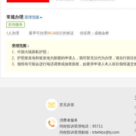
常规办理
受理范围
咨询服务
1
人办理
最早可办理
09-24
出行的签证
供应商：成都金桥
受理范围：
1、中国大陆因私护照；
2、护照签发地和签发地为新疆的申请人，我司暂无法代为办理，请自行前往
3、领馆有可能会进行电话调查或抽查面签，如要求申请人本人前往领馆递交
意见反馈
消费者服务
同程投诉受理电话：95711
同程投诉受理邮箱：tcfwfxbz@ly.com