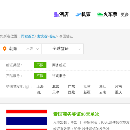
酒店
机票
火车票
更多
您所在位置：
同程首页
>
出境游
>
签证
>
泰国签证
朝阳
全球签证
出发
签证类型：
不限
商务签证
产品服务：
不限
咨询服务
护照签发地
：
上海
北京
广东
江苏
浙江
河南
四川
天津
西藏
新疆
云南
重庆
泰国商务签证90天单次
入境次数：单次
停留时长：90天,以使领馆签
签证有效期：90天,以使领馆签发为准