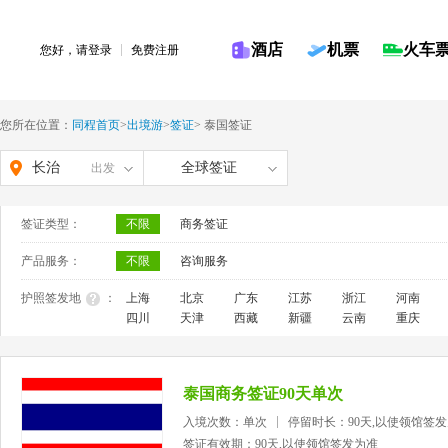
酒店
机票
火车
您好，请
登录
免费注册
您所在位置：
同程首页
>
出境游
>
签证
>
泰国签证
长治
全球签证
出发
签证类型：
不限
商务签证
产品服务：
不限
咨询服务
护照签发地
：
上海
北京
广东
江苏
浙江
河南
四川
天津
西藏
新疆
云南
重庆
泰国商务签证90天单次
入境次数：单次
停留时长：90天,以使领馆签
签证有效期：90天,以使领馆签发为准