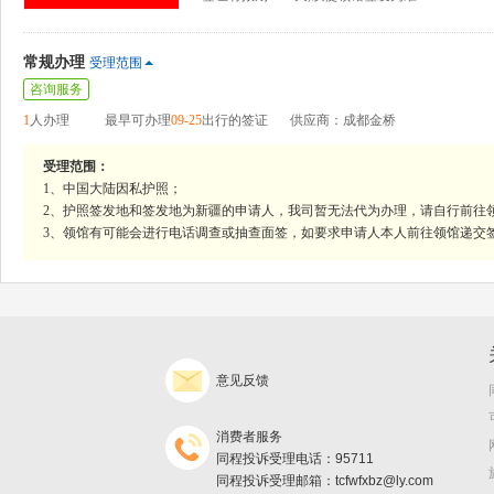
常规办理
受理范围
咨询服务
1
人办理
最早可办理
09-25
出行的签证
供应商：成都金桥
受理范围：
1、中国大陆因私护照；
2、护照签发地和签发地为新疆的申请人，我司暂无法代为办理，请自行前往
3、领馆有可能会进行电话调查或抽查面签，如要求申请人本人前往领馆递交
意见反馈
消费者服务
同程投诉受理电话：95711
同程投诉受理邮箱：tcfwfxbz@ly.com