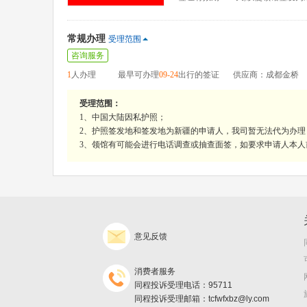
常规办理
受理范围
咨询服务
1
人办理
最早可办理
09-24
出行的签证
供应商：成都金桥
受理范围：
1、中国大陆因私护照；
2、护照签发地和签发地为新疆的申请人，我司暂无法代为办
3、领馆有可能会进行电话调查或抽查面签，如要求申请人本
意见反馈
消费者服务
同程投诉受理电话：95711
同程投诉受理邮箱：tcfwfxbz@ly.com