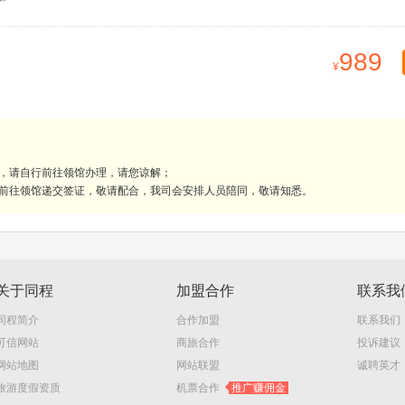
989
理，请自行前往领馆办理，请您谅解；
人前往领馆递交签证，敬请配合，我司会安排人员陪同，敬请知悉。
关于同程
加盟合作
联系我
同程简介
合作加盟
联系我们
可信网站
商旅合作
投诉建议
网站地图
网站联盟
诚聘英才
旅游度假资质
机票合作
推广赚佣金