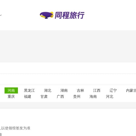
河南
黑龙江
湖北
湖南
吉林
江西
辽宁
内蒙
重庆
福建
甘肃
广西
贵州
海南
河北
天,以使领馆签发为准
准