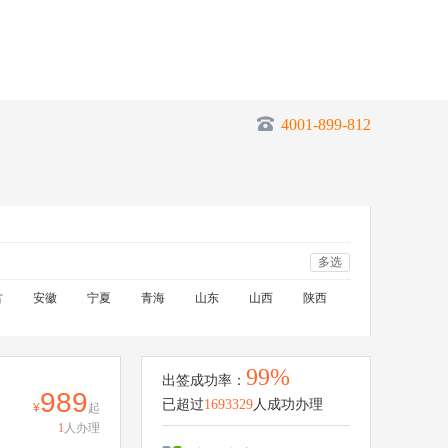
4001-899-812
多选
古
安徽
宁夏
青海
山东
山西
陕西
99%
出签成功率：
989
已超过
1693329
人成功办理
起
1
人办理