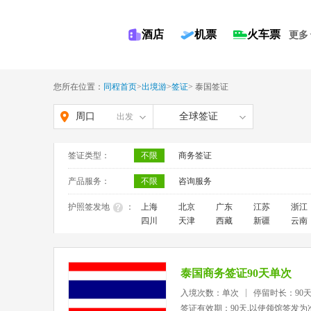
酒店
机票
火车票
更多
您所在位置：
同程首页
>
出境游
>
签证
>
泰国签证
周口
全球签证
出发
签证类型：
不限
商务签证
产品服务：
不限
咨询服务
护照签发地
：
上海
北京
广东
江苏
浙江
四川
天津
西藏
新疆
云南
泰国商务签证90天单次
入境次数：单次
停留时长：90
签证有效期：90天,以使领馆签发为