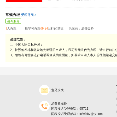
常规办理
受理范围
咨询服务
1
人办理
最早可办理
09-24
出行的签证
供应商：成都金桥
受理范围：
1、中国大陆因私护照；
2、护照签发地和签发地为新疆的申请人，我司暂无法代为办理，请自行前往
3、领馆有可能会进行电话调查或抽查面签，如要求申请人本人前往领馆递交
意见反馈
消费者服务
同程投诉受理电话：95711
同程投诉受理邮箱：tcfwfxbz@ly.com