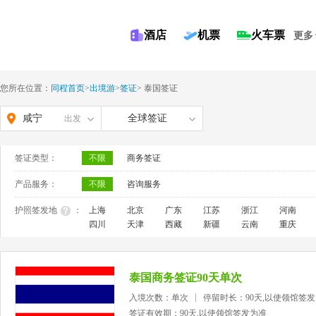
酒店
机票
火车票
更多
您所在位置：
同程首页
>
出境游
>
签证
>
泰国签证
咸宁
全球签证
出发
签证类型：
不限
商务签证
产品服务：
不限
咨询服务
护照签发地
：
上海
北京
广东
江苏
浙江
河南
四川
天津
西藏
新疆
云南
重庆
泰国商务签证90天单次
入境次数：单次
停留时长：90天,以使领馆签
签证有效期：90天,以使领馆签发为准