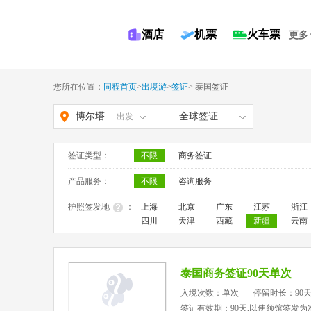
酒店
机票
火车票
更多
您所在位置：
同程首页
>
出境游
>
签证
>
泰国签证
博尔塔
全球签证
出发
拉蒙古
签证类型：
不限
商务签证
自治州
产品服务：
不限
咨询服务
护照签发地
：
上海
北京
广东
江苏
浙江
四川
天津
西藏
新疆
云南
泰国商务签证90天单次
入境次数：单次
停留时长：90
签证有效期：90天,以使领馆签发为