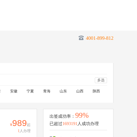
4001-899-812
多选
古
安徽
宁夏
青海
山东
山西
陕西
99%
出签成功率：
989
已超过
1693191
人成功办理
起
1
人办理