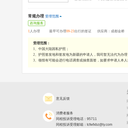
常规办理
受理范围
咨询服务
1
人办理
最早可办理
09-23
出行的签证
供应商：成都金桥
受理范围：
1、中国大陆因私护照；
2、护照签发地和签发地为新疆的申请人，我司暂无法代为办
3、领馆有可能会进行电话调查或抽查面签，如要求申请人本
意见反馈
消费者服务
同程投诉受理电话：95711
同程投诉受理邮箱：tcfwfxbz@ly.com