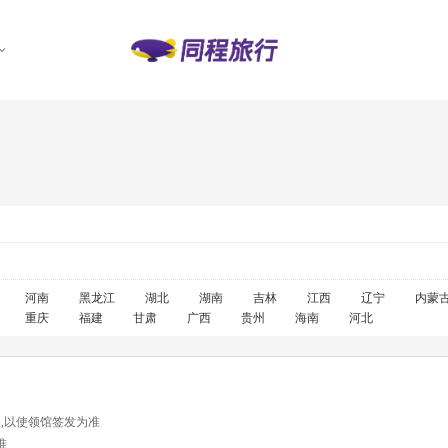
河南
黑龙江
湖北
湖南
吉林
江西
辽宁
内蒙
重庆
福建
甘肃
广西
贵州
海南
河北
天,以使领馆签发为准
准