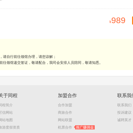
989
理，请自行前往领馆办理，请您谅解；
人前往领馆递交签证，敬请配合，我司会安排人员陪同，敬请知悉。
关于同程
加盟合作
联系我
同程简介
合作加盟
联系我们
可信网站
商旅合作
投诉建议
网站地图
网站联盟
诚聘英才
旅游度假资质
机票合作
推广赚佣金