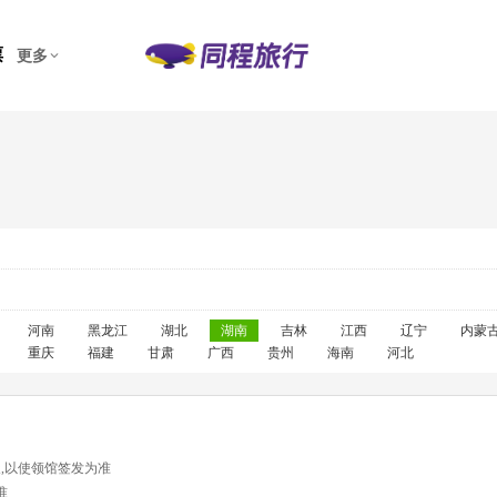
票
更多
河南
黑龙江
湖北
湖南
吉林
江西
辽宁
内蒙
重庆
福建
甘肃
广西
贵州
海南
河北
天,以使领馆签发为准
准