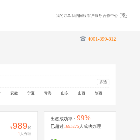
我的订单
我的同程
客户服务
合作中心
4001-899-812
多选
古
安徽
宁夏
青海
山东
山西
陕西
99%
出签成功率：
989
已超过
1693275
人成功办理
起
1
人办理