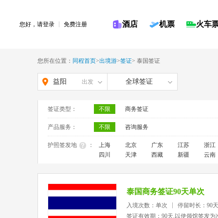
酒店
机票
火车
您好，请
登录
免费注册
您所在位置：
同程首页
>
出境游
>
签证
>
泰国签证
益阳
全球签证
出发
签证类型：
不限
商务签证
产品服务：
不限
咨询服务
护照签发地
：
上海
北京
广东
江苏
浙江
四川
天津
西藏
新疆
云南
泰国商务签证90天单次
入境次数：单次
停留时长：90
签证有效期：90天,以使领馆签发为