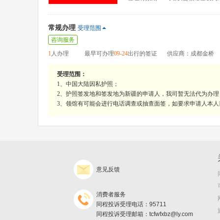
常规办理
受理范围
咨询服务
1
人办理
最早可办理
09-24
出行的签证
供应商：成都金桥
受理范围：
1、中国大陆因私护照；
2、护照签发地和签发地为新疆的申请人，我司暂无法代为办
3、领馆有可能会进行电话调查或抽查面签，如要求申请人本
意见反馈
消费者服务
同程投诉受理电话：95711
同程投诉受理邮箱：tcfwfxbz@ly.com