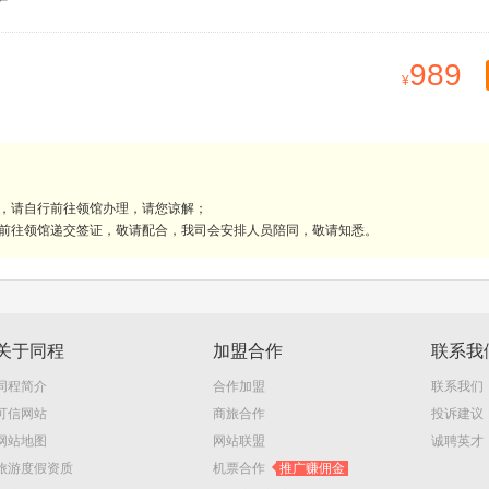
989
理，请自行前往领馆办理，请您谅解；
人前往领馆递交签证，敬请配合，我司会安排人员陪同，敬请知悉。
关于同程
加盟合作
联系我
同程简介
合作加盟
联系我们
可信网站
商旅合作
投诉建议
网站地图
网站联盟
诚聘英才
旅游度假资质
机票合作
推广赚佣金