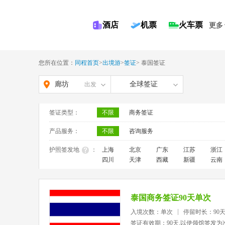
酒店
机票
火车票
更多
您所在位置：
同程首页
>
出境游
>
签证
>
泰国签证
廊坊
全球签证
出发
签证类型：
不限
商务签证
产品服务：
不限
咨询服务
护照签发地
：
上海
北京
广东
江苏
浙江
四川
天津
西藏
新疆
云南
泰国商务签证90天单次
入境次数：单次
停留时长：90
签证有效期：90天,以使领馆签发为