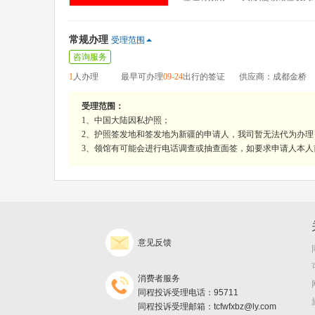
常规办理
受理范围
咨询服务
1
人办理
最早可办理
09-24
出行的签证
供应商：成都金桥
受理范围：
1、中国大陆因私护照；
2、护照签发地和签发地为新疆的申请人，我司暂无法代为办
3、领馆有可能会进行电话调查或抽查面签，如要求申请人本
意见反馈
消费者服务
同程投诉受理电话：95711
同程投诉受理邮箱：tcfwfxbz@ly.com