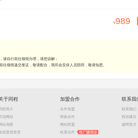
989
理，请自行前往领馆办理，请您谅解；
人前往领馆递交签证，敬请配合，我司会安排人员陪同，敬请知悉。
关于同程
加盟合作
联系我
同程简介
合作加盟
联系我们
可信网站
商旅合作
投诉建议
网站地图
网站联盟
诚聘英才
旅游度假资质
机票合作
推广赚佣金