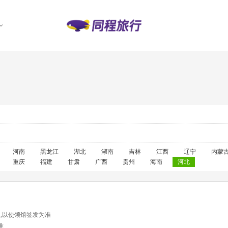
河南
黑龙江
湖北
湖南
吉林
江西
辽宁
内蒙
重庆
福建
甘肃
广西
贵州
海南
河北
天,以使领馆签发为准
准