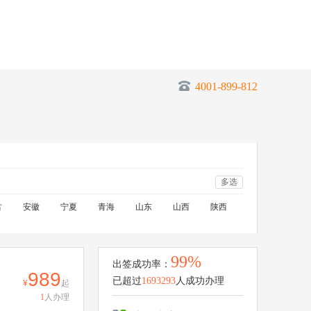
4001-899-812
多选
古
安徽
宁夏
青海
山东
山西
陕西
99%
出签成功率：
989
已超过
1693293
人成功办理
起
1
人办理