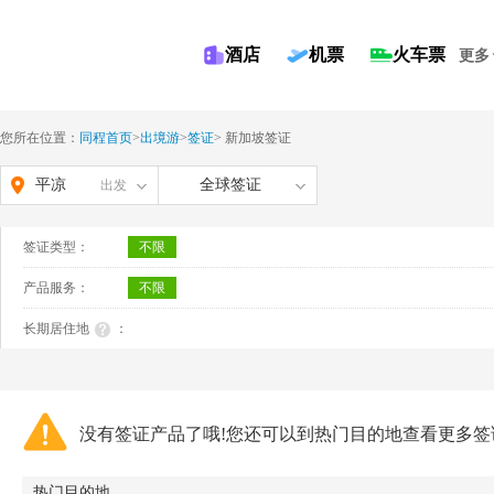
酒店
机票
火车票
更多
您所在位置：
同程首页
>
出境游
>
签证
>
新加坡签证
平凉
全球签证
出发
签证类型：
不限
产品服务：
不限
长期居住地
：
没有签证产品了哦!您还可以到热门目的地查看更多签
热门目的地