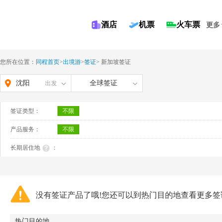
酒店
机票
火车票
更多
您所在位置：
同程首页
>
出境游
>
签证
>
新加坡签证
沈阳
全球签证
出发
签证类型：
不限
产品服务：
不限
长期居住地
：
没有签证产品了哦!您还可以到热门目的地查看更多签
热门目的地