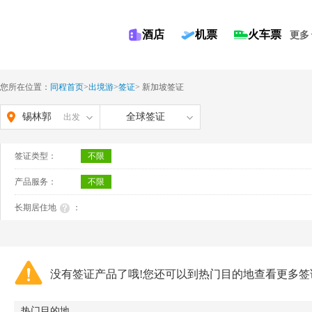
酒店
机票
火车票
更多
您所在位置：
同程首页
>
出境游
>
签证
>
新加坡签证
锡林郭
全球签证
出发
勒盟
签证类型：
不限
产品服务：
不限
长期居住地
：
没有签证产品了哦!您还可以到热门目的地查看更多签
热门目的地