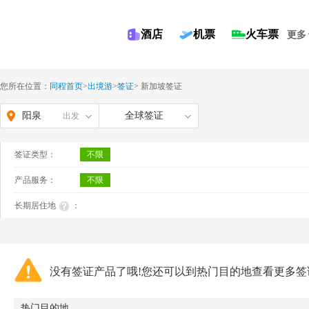
酒店
机票
火车票
更多
您所在位置：
同程首页
>
出境游
>
签证
>
新加坡签证
阳泉
全球签证
出发
签证类型：
不限
产品服务：
不限
长期居住地
：
没有签证产品了哦!您还可以到热门目的地查看更多签
热门目的地