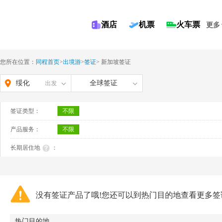
酒店
机票
火车票
更多
您所在位置：
同程首页
>
出境游
>
签证
>
新加坡签证
绥化
全球签证
出发
签证类型：
不限
产品服务：
不限
长期居住地
：
没有签证产品了哦!您还可以到热门目的地查看更多签
热门目的地