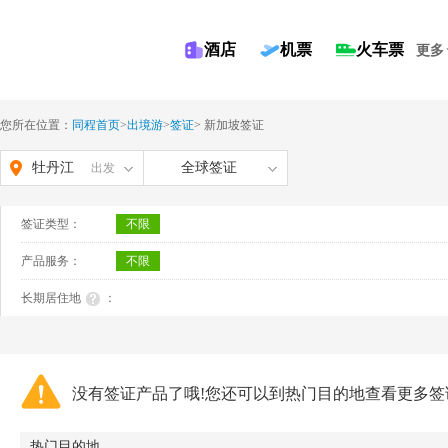
酒店
机票
火车票
更多
您所在位置：
同程首页
>
出境游
>
签证
>
新加坡签证
牡丹江
全球签证
出发
签证类型：
不限
产品服务：
不限
长期居住地
：
没有签证产品了哦!您还可以到热门目的地查看更多签
热门目的地