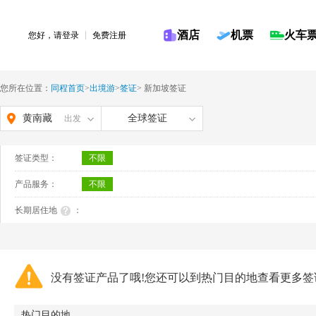
酒店
机票
火车
您好，请
登录
免费注册
您所在位置：
同程首页
>
出境游
>
签证
>
新加坡签证
黄南藏
全球签证
出发
族自治
签证类型：
不限
州
产品服务：
不限
长期居住地
：
没有签证产品了哦!您还可以到热门目的地查看更多签
热门目的地