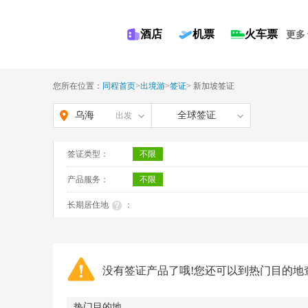
酒店
机票
火车票
更多
您所在位置：
同程首页
>
出境游
>
签证
>
新加坡签证
乌海
全球签证
出发
签证类型：
不限
产品服务：
不限
长期居住地
：
没有签证产品了哦!您还可以到热门目的地
热门目的地