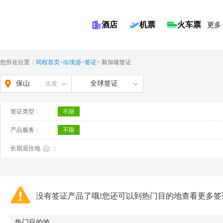
酒店
机票
火车票
更多
您所在位置：
同程首页
>
出境游
>
签证
>
新加坡签证
保山
全球签证
出发
签证类型：
不限
产品服务：
不限
长期居住地
：
没有签证产品了哦!您还可以到热门目的地查看更多签
热门目的地