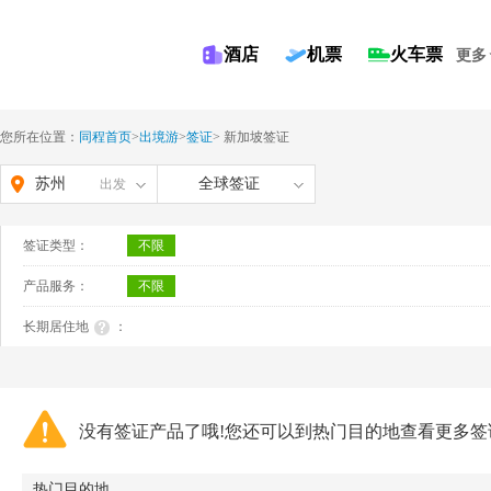
酒店
机票
火车票
更多
您所在位置：
同程首页
>
出境游
>
签证
>
新加坡签证
苏州
全球签证
出发
签证类型：
不限
产品服务：
不限
长期居住地
：
没有签证产品了哦!您还可以到热门目的地查看更多签
热门目的地