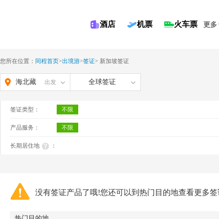
酒店
机票
火车票
更多
您所在位置：
同程首页
>
出境游
>
签证
>
新加坡签证
海北藏
全球签证
出发
族自治
签证类型：
不限
州
产品服务：
不限
长期居住地
：
没有签证产品了哦!您还可以到热门目的地查看更多签
热门目的地