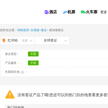
酒店
机票
火车票
更多
您所在位置：
同程首页
>
出境游
>
签证
>
新加坡签证
红河哈
全球签证
出发
尼族彝
签证类型：
不限
族自治
产品服务：
不限
州
长期居住地
：
没有签证产品了哦!您还可以到热门目的地查看更多签
热门目的地