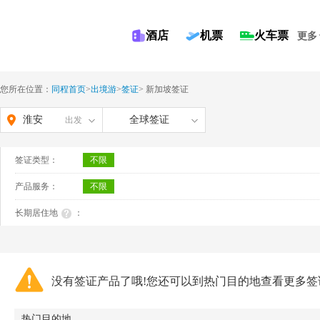
酒店
机票
火车票
更多
您所在位置：
同程首页
>
出境游
>
签证
>
新加坡签证
淮安
全球签证
出发
签证类型：
不限
产品服务：
不限
长期居住地
：
没有签证产品了哦!您还可以到热门目的地查看更多签
热门目的地