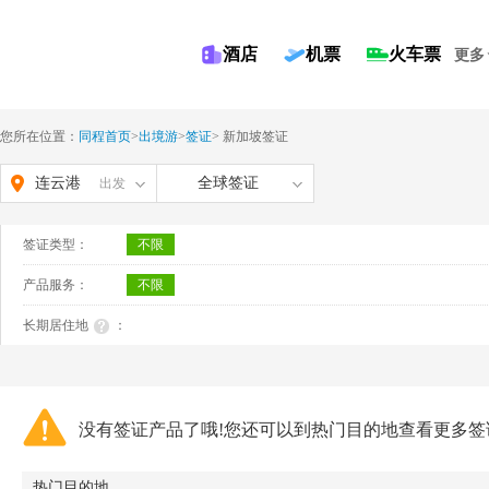
酒店
机票
火车票
更多
您所在位置：
同程首页
>
出境游
>
签证
>
新加坡签证
连云港
全球签证
出发
签证类型：
不限
产品服务：
不限
长期居住地
：
没有签证产品了哦!您还可以到热门目的地查看更多签
热门目的地