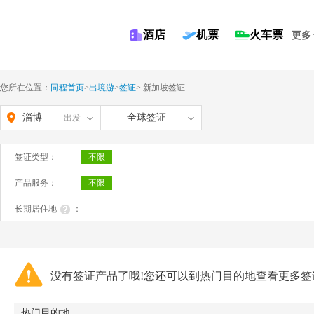
酒店
机票
火车票
更多
您所在位置：
同程首页
>
出境游
>
签证
>
新加坡签证
淄博
全球签证
出发
签证类型：
不限
产品服务：
不限
长期居住地
：
没有签证产品了哦!您还可以到热门目的地查看更多签
热门目的地