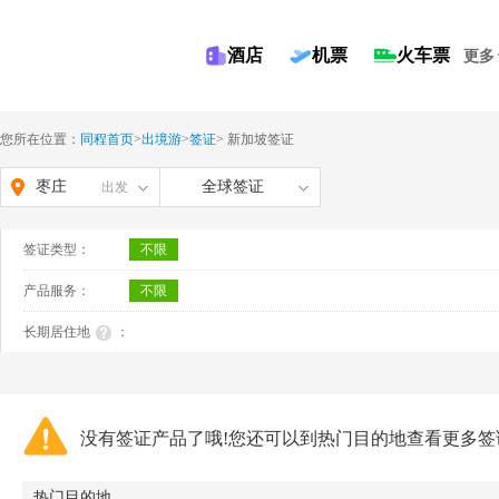
酒店
机票
火车票
更多
您所在位置：
同程首页
>
出境游
>
签证
>
新加坡签证
枣庄
全球签证
出发
签证类型：
不限
产品服务：
不限
长期居住地
：
没有签证产品了哦!您还可以到热门目的地查看更多签
热门目的地