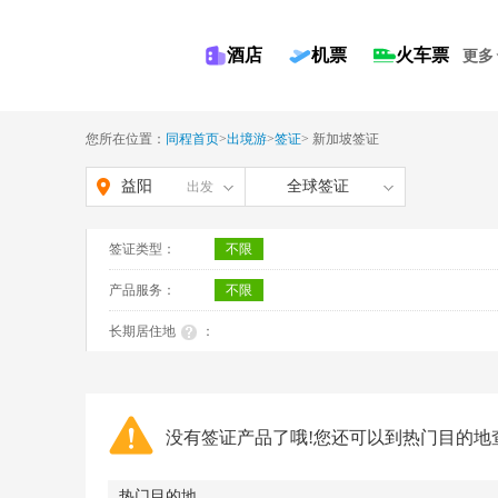
酒店
机票
火车票
更多
您所在位置：
同程首页
>
出境游
>
签证
>
新加坡签证
益阳
全球签证
出发
签证类型：
不限
产品服务：
不限
长期居住地
：
没有签证产品了哦!您还可以到热门目的地
热门目的地