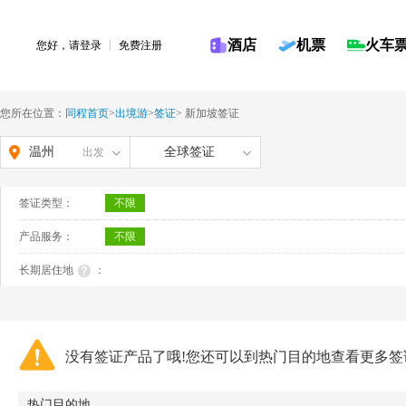
酒店
机票
火车
您好，请
登录
免费注册
您所在位置：
同程首页
>
出境游
>
签证
>
新加坡签证
温州
全球签证
出发
签证类型：
不限
产品服务：
不限
长期居住地
：
没有签证产品了哦!您还可以到热门目的地查看更多签
热门目的地