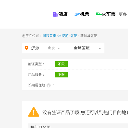
酒店
机票
火车票
更多
您所在位置：
同程首页
>
出境游
>
签证
>
新加坡签证
济源
全球签证
出发
签证类型：
不限
产品服务：
不限
长期居住地
：
没有签证产品了哦!您还可以到热门目的地
热门目的地