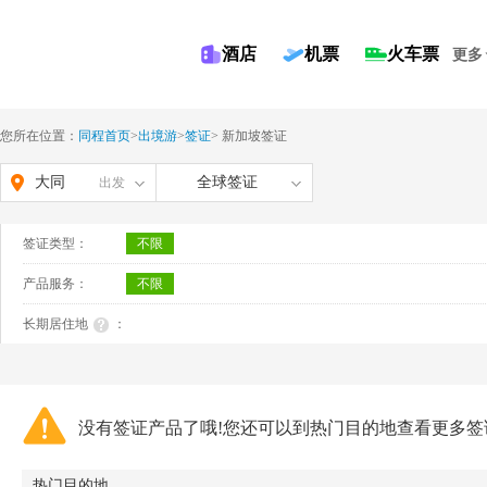
酒店
机票
火车票
更多
您所在位置：
同程首页
>
出境游
>
签证
>
新加坡签证
大同
全球签证
出发
签证类型：
不限
产品服务：
不限
长期居住地
：
没有签证产品了哦!您还可以到热门目的地查看更多签
热门目的地