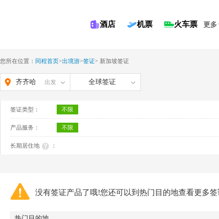
酒店
机票
火车票
更多
您所在位置：
同程首页
>
出境游
>
签证
>
新加坡签证
齐齐哈
全球签证
出发
尔
签证类型：
不限
产品服务：
不限
长期居住地
：
没有签证产品了哦!您还可以到热门目的地查看更多签
热门目的地