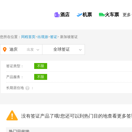
酒店
机票
火车票
更多
您所在位置：
同程首页
>
出境游
>
签证
>
新加坡签证
迪庆
全球签证
出发
签证类型：
不限
产品服务：
不限
长期居住地
：
没有签证产品了哦!您还可以到热门目的地查看更多签
热门目的地