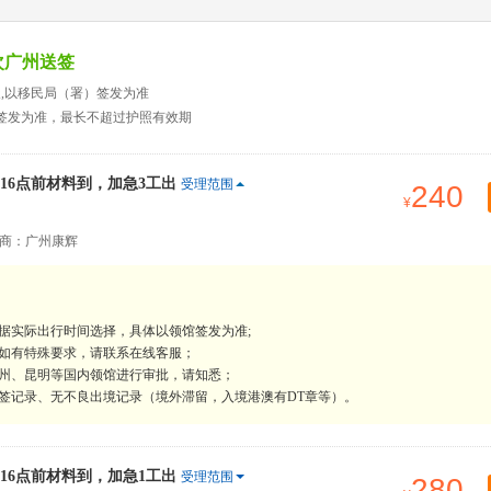
次广州送签
天,以移民局（署）签发为准
）签发为准，最长不超过护照有效期
6点前材料到，加急3工出
受理范围
240
商：广州康辉
据实际出行时间选择，具体以领馆签发为准;
，如有特殊要求，请联系在线客服；
广州、昆明等国内领馆进行审批，请知悉；
签记录、无不良出境记录（境外滞留，入境港澳有DT章等）。
6点前材料到，加急1工出
受理范围
280