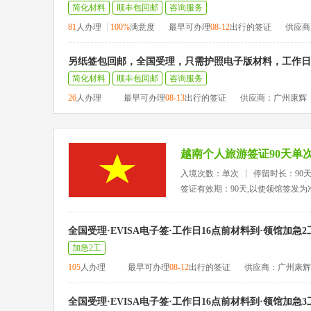
简化材料
顺丰包回邮
咨询服务
81
人办理
100%
满意度
最早可办理
08-12
出行的签证
供应商
另纸签包回邮，全国受理，只需护照电子版材料，工作日1
简化材料
顺丰包回邮
咨询服务
26
人办理
最早可办理
08-13
出行的签证
供应商：广州康辉
越南个人旅游签证90天单
入境次数：单次
停留时长：90
签证有效期：90天,以使领馆签发为
全国受理·EVISA电子签·工作日16点前材料到·领馆加急2
加急2工
105
人办理
最早可办理
08-12
出行的签证
供应商：广州康辉
全国受理·EVISA电子签·工作日16点前材料到·领馆加急3