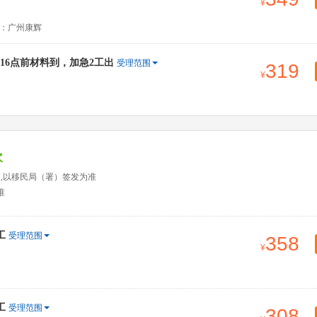
：广州康辉
6点前材料到，加急2工出
受理范围
319
次
天,以移民局（署）签发为准
准
工
受理范围
358
工
受理范围
308