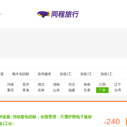
全退
顺丰包回邮
咨询服务
加急2工
加急3工
加急1工
河南
贵州
湖北
湖南
河北
海南
江西
辽宁
重庆
青海
吉林
山东
福建
甘肃
广西
台湾
广州送签<另纸签包回邮，全国受理，只需护照电子版材
240
急3工出>