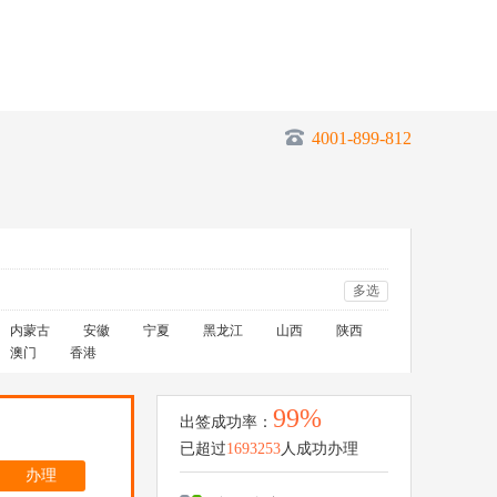
4001-899-812
多选
内蒙古
安徽
宁夏
黑龙江
山西
陕西
澳门
香港
99%
出签成功率：
已超过
1693253
人成功办理
办理