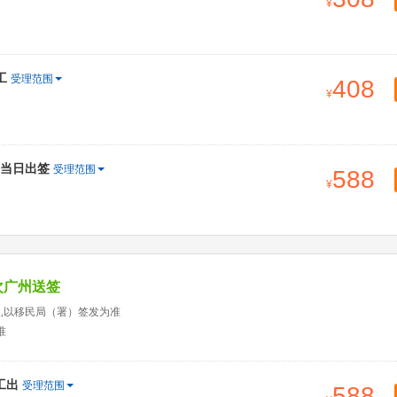
工
受理范围
408
料当日出签
受理范围
588
次广州送签
天,以移民局（署）签发为准
准
工出
受理范围
588