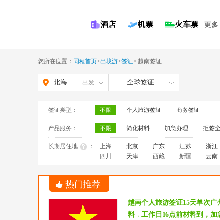
酒店
机票
火车票
更多
您所在位置：
同程首页
>
出境游
>
签证
>
越南签证
北海
全球签证
出发
签证类型：
不限
个人旅游签证
商务签证
产品服务：
不限
简化材料
加急办理
拒签
长期居住地
：
上海
北京
广东
江苏
浙江
四川
天津
西藏
新疆
云南
热门推荐
越南个人旅游签证15天单次
料，工作日16点前材料到，加