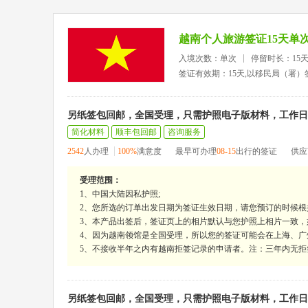
越南个人旅游签证15天单
入境次数：单次
停留时长：15
签证有效期：15天,以移民局（署
另纸签包回邮，全国受理，只需护照电子版材料，工作日1
简化材料
顺丰包回邮
咨询服务
2542
人办理
100%
满意度
最早可办理
08-15
出行的签证
供应
受理范围：
1、中国大陆因私护照;
2、您所选的订单出发日期为签证生效日期，请您预订的时候根
3、本产品出签后，签证页上的相片默认与您护照上相片一致
4、因为越南领馆是全国受理，所以您的签证可能会在上海、
5、不接收半年之内有越南拒签记录的申请者。注：三年内无拒
另纸签包回邮，全国受理，只需护照电子版材料，工作日1