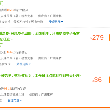
务
可办理
08-15
出行的签证
天,以移民局（署）签发为准
供应商：广州康辉
）签发为准，最长不超过护照有效期
受理范围
广州送签<另纸签包回邮，全国受理，只需护照电子版材
279
急3工出>
务
办理
08-14
出行的签证
天,以移民局（署）签发为准
供应商：广州康辉
签发为准
受理范围
全国受理，落地签批文，工作日16点前材料到当天处理>
36
办理
08-14
出行的签证
天,以使领馆签发为准
供应商：广州康辉
准
受理范围