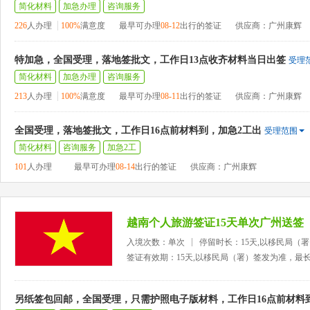
简化材料
加急办理
咨询服务
226
人办理
100%
满意度
最早可办理
08-12
出行的签证
供应商：广州康辉
特加急，全国受理，落地签批文，工作日13点收齐材料当日出签
受理
简化材料
加急办理
咨询服务
213
人办理
100%
满意度
最早可办理
08-11
出行的签证
供应商：广州康辉
全国受理，落地签批文，工作日16点前材料到，加急2工出
受理范围
简化材料
咨询服务
加急2工
101
人办理
最早可办理
08-14
出行的签证
供应商：广州康辉
越南个人旅游签证15天单次广州送签
入境次数：单次
停留时长：15天,以移民局（
签证有效期：15天,以移民局（署）签发为准，最
另纸签包回邮，全国受理，只需护照电子版材料，工作日16点前材料