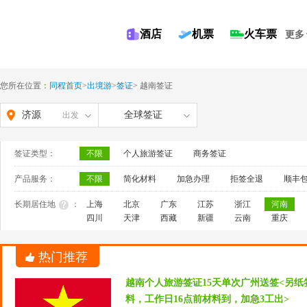
酒店
机票
火车票
更多
您所在位置：
同程首页
>
出境游
>
签证
>
越南签证
济源
全球签证
出发
签证类型：
不限
个人旅游签证
商务签证
产品服务：
不限
简化材料
加急办理
拒签全退
顺丰
长期居住地
：
上海
北京
广东
江苏
浙江
河南
四川
天津
西藏
新疆
云南
重庆
热门推荐
越南个人旅游签证15天单次广州送签<另
料，工作日16点前材料到，加急3工出>