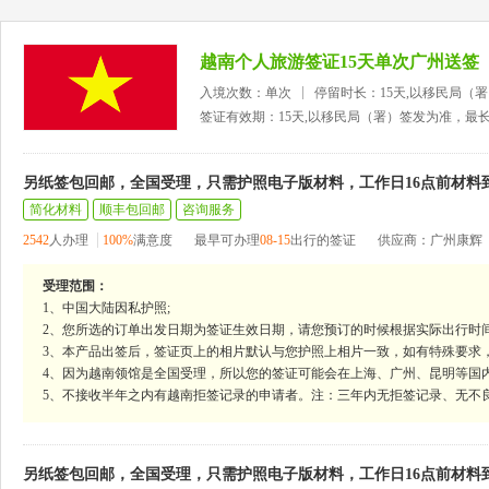
越南个人旅游签证15天单次广州送签
入境次数：单次
停留时长：15天,以移民局（
签证有效期：15天,以移民局（署）签发为准，最
另纸签包回邮，全国受理，只需护照电子版材料，工作日16点前材料
简化材料
顺丰包回邮
咨询服务
2542
人办理
100%
满意度
最早可办理
08-15
出行的签证
供应商：广州康辉
受理范围：
1、中国大陆因私护照;
2、您所选的订单出发日期为签证生效日期，请您预订的时候根据实际出行时
3、本产品出签后，签证页上的相片默认与您护照上相片一致，如有特殊要求
4、因为越南领馆是全国受理，所以您的签证可能会在上海、广州、昆明等国
5、不接收半年之内有越南拒签记录的申请者。注：三年内无拒签记录、无不
另纸签包回邮，全国受理，只需护照电子版材料，工作日16点前材料