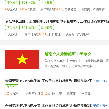
简化材料
顺丰包回邮
咨询服务
81
人办理
100%
满意度
最早可办理
08-12
出行的签证
供应商：广州康辉
另纸签包回邮，全国受理，只需护照电子版材料，工作日16点前材料
简化材料
顺丰包回邮
咨询服务
26
人办理
最早可办理
08-13
出行的签证
供应商：广州康辉
越南个人旅游签证90天单次
入境次数：单次
停留时长：90天,以移民局（
签证有效期：90天,以使领馆签发为准
全国受理·EVISA电子签·工作日16点前材料到·领馆加急2工
受理范围
加急2工
105
人办理
最早可办理
08-12
出行的签证
供应商：广州康辉
全国受理·EVISA电子签·工作日16点前材料到·领馆加急3工
受理范围