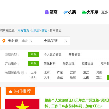
酒店
机票
火车票
更多
您所在位置：
同程首页
>
出境游
>
签证
>
越南签证
玉树藏
全球签证
出发
族自治
签证类型：
不限
个人旅游签证
商务签证
州
产品服务：
不限
简化材料
加急办理
拒签全退
顺丰
长期居住地
：
上海
北京
广东
江苏
浙江
河南
四川
天津
西藏
新疆
云南
重庆
热门推荐
越南个人旅游签证15天单次广州送签<另
料，工作日16点前材料到，加急3工出>