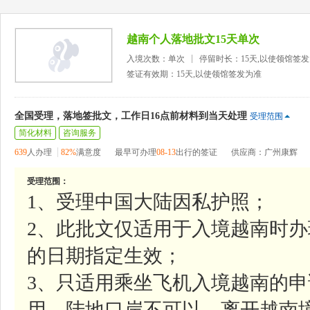
越南个人落地批文15天单次
入境次数：单次
停留时长：15天,以使领馆签
签证有效期：15天,以使领馆签发为准
全国受理，落地签批文，工作日16点前材料到当天处理
受理范围
简化材料
咨询服务
639
人办理
82%
满意度
最早可办理
08-13
出行的签证
供应商：广州康辉
受理范围：
1、受理中国大陆因私护照；
2、此批文仅适用于入境越南时
的日期指定生效；
3、只适用乘坐飞机入境越南的申
用，陆地口岸不可以，离开越南境时则无