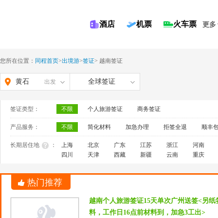
酒店
机票
火车票
更多
您所在位置：
同程首页
>
出境游
>
签证
>
越南签证
黄石
全球签证
出发
签证类型：
不限
个人旅游签证
商务签证
产品服务：
不限
简化材料
加急办理
拒签全退
顺丰
长期居住地
：
上海
北京
广东
江苏
浙江
河南
四川
天津
西藏
新疆
云南
重庆
热门推荐
越南个人旅游签证15天单次广州送签<另
料，工作日16点前材料到，加急3工出>